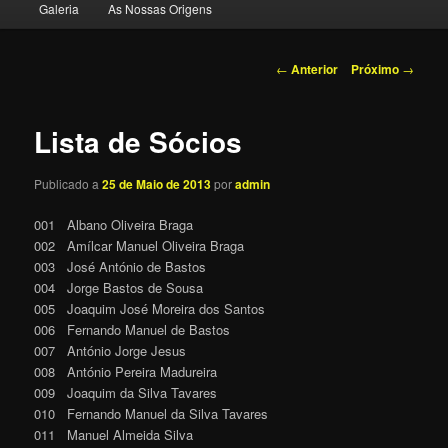
Galeria
As Nossas Origens
o
conteúdo
Navegação
←
Anterior
Próximo
→
de
primário
posts
Lista de Sócios
Publicado a
25 de Maio de 2013
por
admin
001 Albano Oliveira Braga
002 Amílcar Manuel Oliveira Braga
003 José António de Bastos
004 Jorge Bastos de Sousa
005 Joaquim José Moreira dos Santos
006 Fernando Manuel de Bastos
007 António Jorge Jesus
008 António Pereira Madureira
009 Joaquim da Silva Tavares
010 Fernando Manuel da Silva Tavares
011 Manuel Almeida Silva