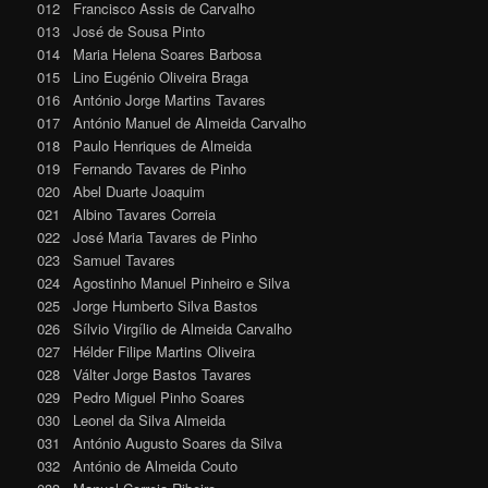
012 Francisco Assis de Carvalho
013 José de Sousa Pinto
014 Maria Helena Soares Barbosa
015 Lino Eugénio Oliveira Braga
016 António Jorge Martins Tavares
017 António Manuel de Almeida Carvalho
018 Paulo Henriques de Almeida
019 Fernando Tavares de Pinho
020 Abel Duarte Joaquim
021 Albino Tavares Correia
022 José Maria Tavares de Pinho
023 Samuel Tavares
024 Agostinho Manuel Pinheiro e Silva
025 Jorge Humberto Silva Bastos
026 Sílvio Virgílio de Almeida Carvalho
027 Hélder Filipe Martins Oliveira
028 Válter Jorge Bastos Tavares
029 Pedro Miguel Pinho Soares
030 Leonel da Silva Almeida
031 António Augusto Soares da Silva
032 António de Almeida Couto