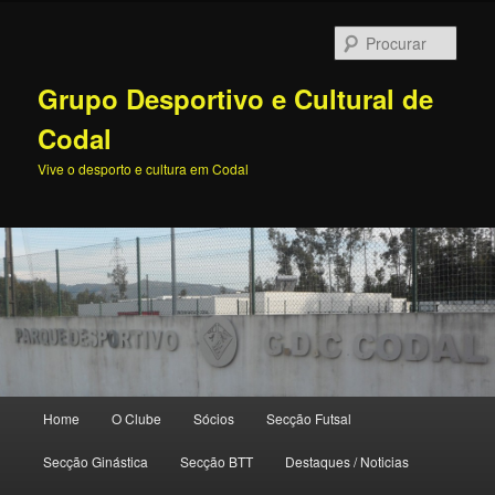
Procu
Grupo Desportivo e Cultural de
Codal
Vive o desporto e cultura em Codal
Menu
Home
O Clube
Sócios
Secção Futsal
Saltar
principal
Secção Ginástica
Secção BTT
Destaques / Noticias
para