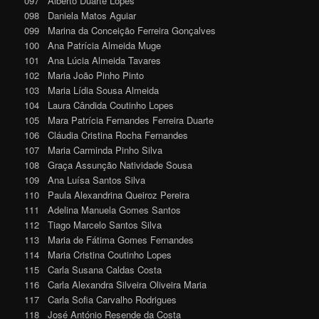
097 Alberto Duarte Lopes
098 Daniela Matos Aguiar
099 Marina da Conceição Ferreira Gonçalves
100 Ana Patrícia Almeida Muge
101 Ana Lúcia Almeida Tavares
102 Maria João Pinho Pinto
103 Maria Lídia Sousa Almeida
104 Laura Cândida Coutinho Lopes
105 Mara Patrícia Fernandes Ferreira Duarte
106 Cláudia Cristina Rocha Fernandes
107 Maria Carminda Pinho Silva
108 Graça Assunção Natividade Sousa
109 Ana Luísa Santos Silva
110 Paula Alexandrina Queiroz Pereira
111 Adelina Manuela Gomes Santos
112 Tiago Marcelo Santos Silva
113 Maria de Fátima Gomes Fernandes
114 Maria Cristina Coutinho Lopes
115 Carla Susana Caldas Costa
116 Carla Alexandra Silveira Oliveira Maria
117 Carla Sofia Carvalho Rodrigues
118 José António Resende da Costa