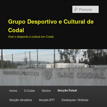
Procu
Grupo Desportivo e Cultural de
Codal
Vive o desporto e cultura em Codal
Menu
Secção Futsal
Home
O Clube
Sócios
Saltar
principal
Secção Ginástica
Secção BTT
Destaques / Noticias
para