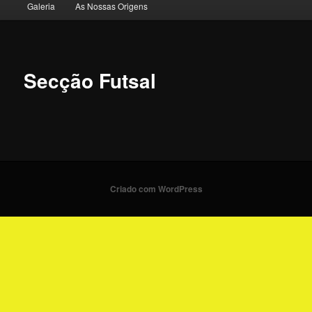
Galeria
As Nossas Origens
o
conteúdo
primário
Secção Futsal
Criado com WordPress