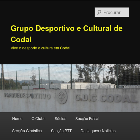
Procu
Grupo Desportivo e Cultural de
Codal
Vive o desporto e cultura em Codal
Menu
Home
O Clube
Sócios
Secção Futsal
Saltar
principal
Secção Ginástica
Secção BTT
Destaques / Noticias
para