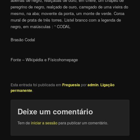
abelhas de negro, realçadas de ouro; em chefe, um chapéu de
peregrino de negro, realçado de ouro, carregado de uma vieira do
mesmo, na aba; movente da ponta, um monte de verde. Coroa
mural de prata de três torres. Listel branco com a legenda de
negro, em maiúsculas : “ CODAL
Brasão Codal
Fonte – Wikipédia e Físicohomepage
Esta entrada foi publicada em
Freguesia
por
admin
.
Ligação
permanente
.
Deixe um comentário
Tem de
iniciar a sessão
para publicar um comentário.