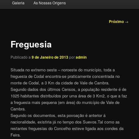
Galeria
As Nossas Origens
o
conteúdo
Navegação
Próximo
→
de
primário
posts
Freguesia
Publicado a
9 de Janeiro de 2013
por
admin
Situada no extremo oeste – noroeste do município, toda a
freguesia de Codal encontra-se praticamente concentrada no
monte de Codal, a 3 Km da cidade de Vale de Cambra.
Segundo dados dos últimos Censos, a população residente é de
1025 habitantes distribuídos por uma área de 3 Km2, o que a faz
a freguesia mais pequena (em área) do município de Vale de
Cambra.
Segundo os documentos, esta povoação é anterior á
nacionalidade, existiria já no tempo dos Suevos.Tal como as
restantes freguesias do Concelho esteve ligada aos condes da
Feira.