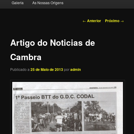
Galeria
As Nossas Origens
o
conteúdo
Navegação
←
Anterior
Próximo
→
de
primário
posts
Artigo do Noticias de
Cambra
Publicado a
25 de Maio de 2013
por
admin