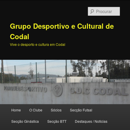
Procu
Grupo Desportivo e Cultural de
Codal
Vive o desporto e cultura em Codal
Menu
Home
O Clube
Sócios
Secção Futsal
Saltar
principal
Secção Ginástica
Secção BTT
Destaques / Noticias
para